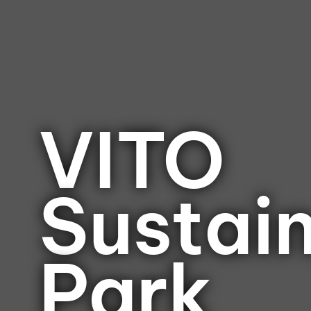
VITO
Sustain
Park