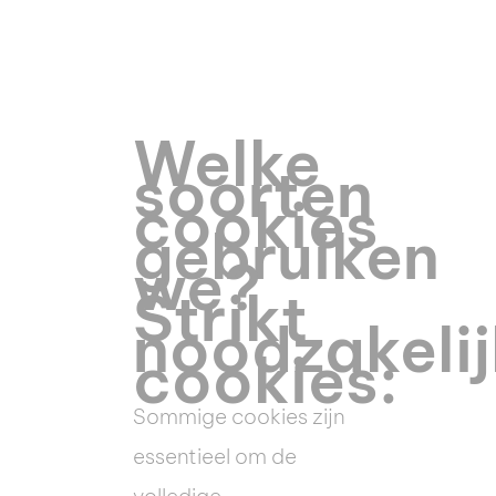
Welke
soorten
cookies
gebruiken
we?
Strikt
noodzakeli
cookies:
Sommige cookies zijn
essentieel om de