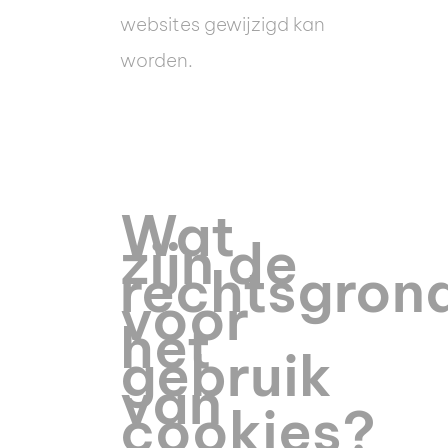
websites gewijzigd kan
worden.
Wat
zijn de
rechtsgron
voor
het
gebruik
van
cookies?