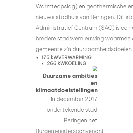
Warmteopslag) en geothermische ene
nieuwe stadhuis van Beringen. Dit sta
Administratief Centrum (SAC) is een
bredere stadsvernieuwing waarmee 
gemeente z’n duurzaamheidsdoelen ex
175 kW
VERWARMING
266 kW
KOELING
Duurzame ambities
en
klimaatdoelstellingen
In december 2017
ondertekende stad
Beringen het
Burgemeestersconvenant