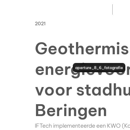
2021
Geothermi
energievoor
aperture_8_6_fotografie
aperture_8_6_fotografie
aperture_8_6_fotografie
voor stadhu
Beringen
IFTech implementeerde een KWO (K