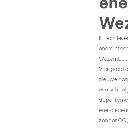
ene
We
IFTech leve
energietech
Wezembeek
Vastgoed e
nieuwe dor
een school
appartemen
energiecent
zonder CO₂