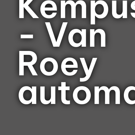
Kempu
- Van
Roey
automa