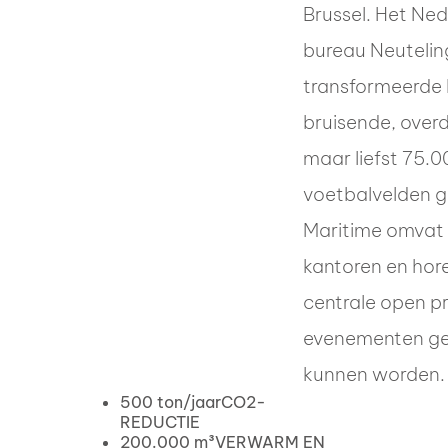
Brussel. Het Ne
bureau Neuteling
transformeerde 
bruisende, over
maar liefst 75.0
voetbalvelden g
Maritime omvat 
kantoren en hor
centrale open 
evenementen ge
kunnen worden.
500 ton/jaar
CO2-
REDUCTIE
200.000 m³
VERWARM EN