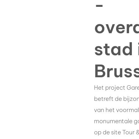
-
over
stad 
Brus
Het project Gar
betreft de bijzo
van het voormal
monumentale go
op de site Tour &